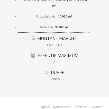
Cloisons et doublages plaque de plâtre :
12 000
m²
Faux plafonds :
10 000 m²
Carrelage :
30 000 m²
MONTANT MARCHÉ
1 550 000 €
EFFECTIF MAXIMUM
20
DURÉE
12 mois
Arkeo
Références
Carrières
Contact