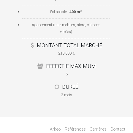
Sol souple :
400 m²
Agencement (mur mobiles, store, cloisons
vitrées)
MONTANT TOTAL MARCHÉ
210 000 €
EFFECTIF MAXIMUM
6
DUREÉ
3 mois
Arkeo
Références
Carrières
Contact